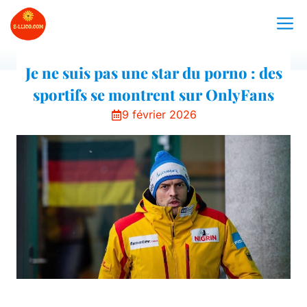
Aller
M
au
contenu
Je ne suis pas une star du porno : des
sportifs se montrent sur OnlyFans
9 février 2026