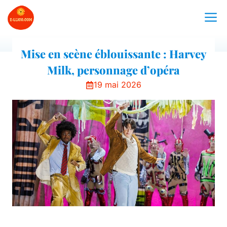
Aller
M
au
contenu
Mise en scène éblouissante : Harvey
Milk, personnage d’opéra
19 mai 2026